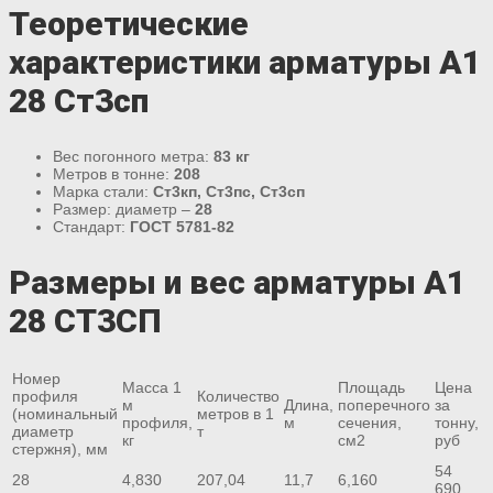
Теоретические
характеристики арматуры А1
28 Ст3сп
Вес погонного метра:
83 кг
Метров в тонне:
208
Марка стали:
Ст3кп, Ст3пс, Ст3сп
Размер: диаметр –
28
Стандарт:
ГОСТ 5781-82
Размеры и вес арматуры А1
28 СТ3СП
Номер
Масса 1
Площадь
Цена
профиля
Количество
м
Длина,
поперечного
за
(номинальный
метров в 1
профиля,
м
сечения,
тонну,
диаметр
т
кг
см2
руб
стержня), мм
54
28
4,830
207,04
11,7
6,160
690