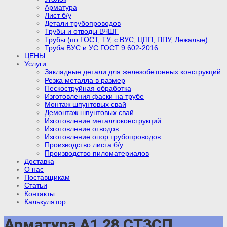
Арматура
Лист б/у
Детали трубопроводов
Трубы и отводы ВЧШГ
Трубы (по ГОСТ, ТУ, с ВУС, ЦПП, ППУ, Лежалые)
Труба ВУС и УС ГОСТ 9.602-2016
ЦЕНЫ
Услуги
Закладные детали для железобетонных конструкций
Резка металла в размер
Пескоструйная обработка
Изготовления фаски на трубе
Монтаж шпунтовых свай
Демонтаж шпунтовых свай
Изготовление металлоконструкций
Изготовление отводов
Изготовление опор трубопроводов
Производство листа б/у
Производство пиломатериалов
Доставка
О нас
Поставщикам
Статьи
Контакты
Калькулятор
Арматура А1 28 СТ3СП