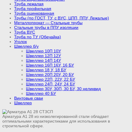
Труба лежалая
Труба профильная
Труба оцинкованная
Трубы (по ГОСТ, ТУ, с ВУС, ЦПП, ППУ, Лежалые)
Металлопрокат — Стальные трубы
Стальные трубы в ППУ изоляции
Труба ВУС
Труба по ТУ (Обечайка)
Уголок
Швеллер б/у
Швеллер 10П 10У
Швеллер 12П 12У
Швеллер 14П 14У
Швеллер 16П 16У, 16 БУ
Швеллер 18 У, 18 БУ
Швеллер 20П 20У, 20 БУ
Швеллер 22П, 22У, 22 БУ
Швеллер 24П, 24У, 24 БУ
Швеллер 30У, 30П, 30 БУ, 30 неликвид
Швеллер 40 БУ
Винтовые сваи
Швеллер
Арматура А1 28 из низколегированной стали обладает
оптимальными характеристиками для использования в
строительной сфере.