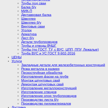
Трубы под сваи
Балка б/у
МИК-П
Двутавровая балка
Швеллер
Швеллер б/у
Винтовые сваи
Уголок
Арматура
Лист б/у
Детали трубопроводов
Трубы и отводы ВЧШГ
Трубы (по ГОСТ, ТУ, с ВУС, ЦПП, ППУ, Лежалые)
Труба ВУС и УС ГОСТ 9.602-2016
ЦЕНЫ
Услуги
Закладные детали для железобетонных конструкций
Резка металла в размер
Пескоструйная обработка
Изготовления фаски на трубе
Монтаж шпунтовых свай
Демонтаж шпунтовых свай
Изготовление металлоконструкций
Изготовление отводов
Изготовление опор трубопроводов
Производство листа б/у
Производство пиломатериалов
Доставка