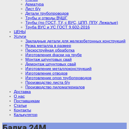
Арматура
Лист б/у
Детали трубопроводов
Трубы и отводы ВЧШГ
Трубы (по ГОСТ, ТУ, с ВУС, ЦПП, ППУ, Лежалые)
Труба ВУС и УС ГОСТ 9.602-2016
ЦЕНЫ
Услуги
Закладные детали для железобетонных конструкций
Резка металла в размер
Пескоструйная обработка
Изготовления фаски на трубе
Монтаж шпунтовых свай
Демонтаж шпунтовых свай
Изготовление металлоконструкций
Изготовление отводов
Изготовление опор трубопроводов
Производство листа б/у
Производство пиломатериалов
Доставка
О нас
Поставщикам
Статьи
Контакты
Калькулятор
Балка 24М