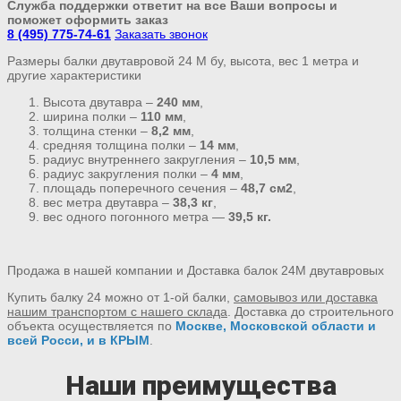
Служба поддержки ответит на все Ваши вопросы и
поможет оформить заказ
8 (495) 775-74-61
Заказать звонок
Размеры балки двутавровой 24 М бу, высота, вес 1 метра и
другие характеристики
Высота двутавра –
240 мм
,
ширина полки –
110 мм
,
толщина стенки –
8,2 мм
,
средняя толщина полки –
14 мм
,
радиус внутреннего закругления –
10,5 мм
,
радиус закругления полки –
4 мм
,
площадь поперечного сечения –
48,7 см2
,
вес метра двутавра –
38,3 кг
,
вес одного погонного метра —
39,5 кг.
Продажа в нашей компании и Доставка балок 24М двутавровых
Купить балку 24 можно от 1-ой балки,
самовывоз или доставка
нашим транспортом с нашего склада
. Доставка до строительного
объекта осуществляется по
Москве, Московской области и
всей Росси, и в КРЫМ
.
Наши преимущества