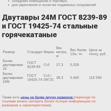
складских помещений и торговых,
для укрепления и оснастки подземных сооружений.
Двутавры 24М ГОСТ 8239-89
и ГОСТ 19425-74 стальные
горячекатаные
Вес
Вес балки
Цена за
Размер
Стандарт
Марка
метра,
12м, тн
тонну, руб.
кг
Балка
ГОСТ
двутавровая
Ст3
27,3
0,328
8239-89
24
Балка
ГОСТ
Ст3 /
двутавровая
38,3
0,460
115 590
19425-74
09Г2С
24М
Также есть
цены на балки других размеров
(
переходя по
ссылкам можно смотреть более полную информацию по
размерам и характеристикам
)