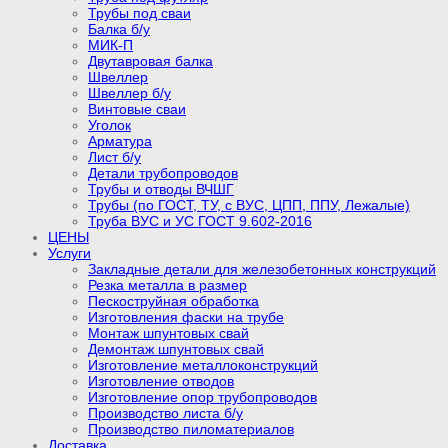
Трубы под сваи
Балка б/у
МИК-П
Двутавровая балка
Швеллер
Швеллер б/у
Винтовые сваи
Уголок
Арматура
Лист б/у
Детали трубопроводов
Трубы и отводы ВЧШГ
Трубы (по ГОСТ, ТУ, с ВУС, ЦПП, ППУ, Лежалые)
Труба ВУС и УС ГОСТ 9.602-2016
ЦЕНЫ
Услуги
Закладные детали для железобетонных конструкций
Резка металла в размер
Пескоструйная обработка
Изготовления фаски на трубе
Монтаж шпунтовых свай
Демонтаж шпунтовых свай
Изготовление металлоконструкций
Изготовление отводов
Изготовление опор трубопроводов
Производство листа б/у
Производство пиломатериалов
Доставка