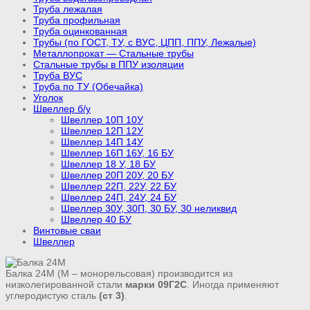
Труба лежалая
Труба профильная
Труба оцинкованная
Трубы (по ГОСТ, ТУ, с ВУС, ЦПП, ППУ, Лежалые)
Металлопрокат — Стальные трубы
Стальные трубы в ППУ изоляции
Труба ВУС
Труба по ТУ (Обечайка)
Уголок
Швеллер б/у
Швеллер 10П 10У
Швеллер 12П 12У
Швеллер 14П 14У
Швеллер 16П 16У, 16 БУ
Швеллер 18 У, 18 БУ
Швеллер 20П 20У, 20 БУ
Швеллер 22П, 22У, 22 БУ
Швеллер 24П, 24У, 24 БУ
Швеллер 30У, 30П, 30 БУ, 30 неликвид
Швеллер 40 БУ
Винтовые сваи
Швеллер
Балка 24М (М – монорельсовая) производится из
низколегированной стали
марки 09Г2С
. Иногда применяют
углеродистую сталь
(ст 3)
.