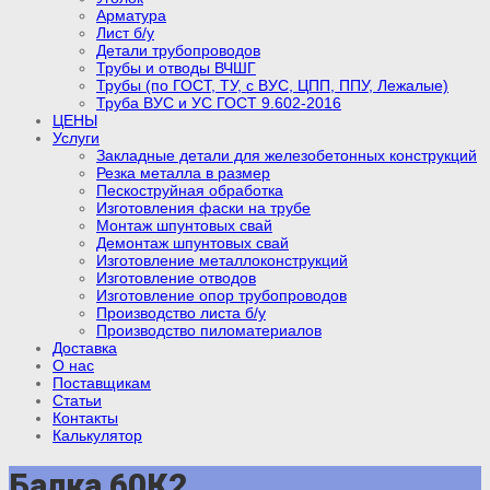
Арматура
Лист б/у
Детали трубопроводов
Трубы и отводы ВЧШГ
Трубы (по ГОСТ, ТУ, с ВУС, ЦПП, ППУ, Лежалые)
Труба ВУС и УС ГОСТ 9.602-2016
ЦЕНЫ
Услуги
Закладные детали для железобетонных конструкций
Резка металла в размер
Пескоструйная обработка
Изготовления фаски на трубе
Монтаж шпунтовых свай
Демонтаж шпунтовых свай
Изготовление металлоконструкций
Изготовление отводов
Изготовление опор трубопроводов
Производство листа б/у
Производство пиломатериалов
Доставка
О нас
Поставщикам
Статьи
Контакты
Калькулятор
Балка 60К2