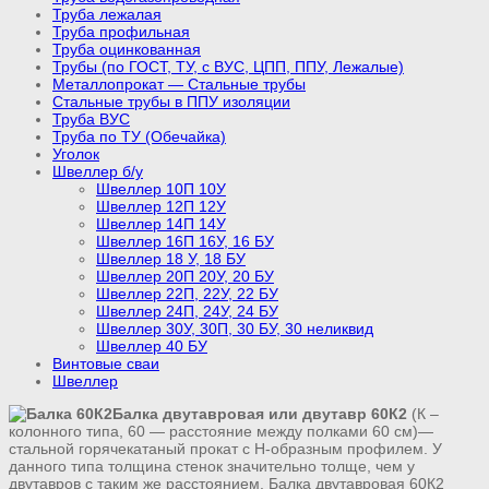
Труба лежалая
Труба профильная
Труба оцинкованная
Трубы (по ГОСТ, ТУ, с ВУС, ЦПП, ППУ, Лежалые)
Металлопрокат — Стальные трубы
Стальные трубы в ППУ изоляции
Труба ВУС
Труба по ТУ (Обечайка)
Уголок
Швеллер б/у
Швеллер 10П 10У
Швеллер 12П 12У
Швеллер 14П 14У
Швеллер 16П 16У, 16 БУ
Швеллер 18 У, 18 БУ
Швеллер 20П 20У, 20 БУ
Швеллер 22П, 22У, 22 БУ
Швеллер 24П, 24У, 24 БУ
Швеллер 30У, 30П, 30 БУ, 30 неликвид
Швеллер 40 БУ
Винтовые сваи
Швеллер
Балка двутавровая или двутавр 60К2
(К –
колонного типа, 60 — расстояние между полками 60 см)—
стальной горячекатаный прокат с Н-образным профилем. У
данного типа толщина стенок значительно толще, чем у
двутавров с таким же расстоянием. Балка двутавровая 60К2