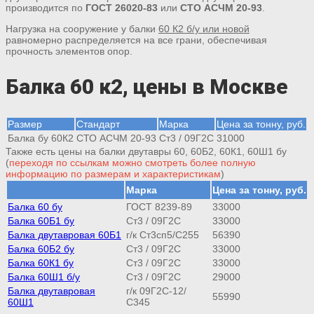
производится по
ГОСТ 26020-83
или
СТО АСЧМ 20-93
.
Нагрузка на сооружение у балки
60 К2 б/у или новой
равномерно распределяется на все грани, обеспечивая
прочность элементов опор.
Балка 60 к2, цены в Москве
Размер
Стандарт
Марка
Цена за тонну, руб.
Балка бу 60К2
СТО АСЧМ 20-93
Ст3 / 09Г2С
31000
Также есть цены на балки двутавры 60, 60Б2, 60К1, 60Ш1 бу
(
переходя по ссылкам можно смотреть более полную
информацию по размерам и характеристикам
)
Марка
Цена за тонну, руб.
Балка 60 бу
ГОСТ 8239-89
33000
Балка 60Б1 бу
Ст3 / 09Г2С
33000
Балка двутавровая 60Б1
г/к Cт3сп5/С255
56390
Балка 60Б2 бу
Ст3 / 09Г2С
33000
Балка 60К1 бу
Ст3 / 09Г2С
33000
Балка 60Ш1 б/у
Ст3 / 09Г2С
29000
Балка двутавровая
г/к 09Г2С-12/
55990
60Ш1
С345