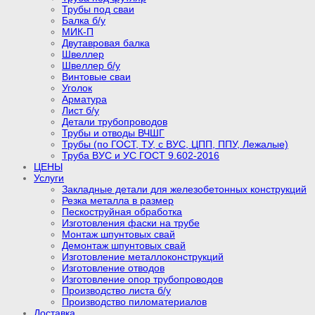
Трубы под сваи
Балка б/у
МИК-П
Двутавровая балка
Швеллер
Швеллер б/у
Винтовые сваи
Уголок
Арматура
Лист б/у
Детали трубопроводов
Трубы и отводы ВЧШГ
Трубы (по ГОСТ, ТУ, с ВУС, ЦПП, ППУ, Лежалые)
Труба ВУС и УС ГОСТ 9.602-2016
ЦЕНЫ
Услуги
Закладные детали для железобетонных конструкций
Резка металла в размер
Пескоструйная обработка
Изготовления фаски на трубе
Монтаж шпунтовых свай
Демонтаж шпунтовых свай
Изготовление металлоконструкций
Изготовление отводов
Изготовление опор трубопроводов
Производство листа б/у
Производство пиломатериалов
Доставка