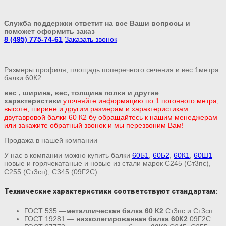
Служба поддержки ответит на все Ваши вопросы и
поможет оформить заказ
8 (495) 775-74-61
Заказать звонок
Размеры профиля, площадь поперечного сечения и вес 1метра
балки 60К2
вес , ширина, вес, толщина полки и другие
характеристики
уточняйте информацию по 1 погонного метра,
высоте, ширине и другим размерам и характеристикам
двутавровой балки 60 К2 бу обращайтесь к нашим менеджерам
или закажите обратный звонок и мы перезвоним Вам!
Продажа в нашей компании
У нас в компании можно купить балки
60Б1
,
60Б2
,
60К1
,
60Ш1
новые и горячекатаные и новые из стали марок С245 (Ст3пс),
С255 (Ст3сп), С345 (09Г2С).
Технические характеристики соответствуют стандартам:
ГОСТ 535 —
металлическая балка 60 К2
Ст3пс и Ст3сп
ГОСТ 19281 —
низколегированная балка 60К2
09Г2С