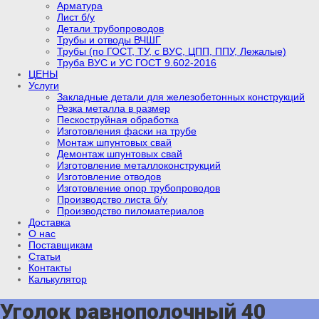
Арматура
Лист б/у
Детали трубопроводов
Трубы и отводы ВЧШГ
Трубы (по ГОСТ, ТУ, с ВУС, ЦПП, ППУ, Лежалые)
Труба ВУС и УС ГОСТ 9.602-2016
ЦЕНЫ
Услуги
Закладные детали для железобетонных конструкций
Резка металла в размер
Пескоструйная обработка
Изготовления фаски на трубе
Монтаж шпунтовых свай
Демонтаж шпунтовых свай
Изготовление металлоконструкций
Изготовление отводов
Изготовление опор трубопроводов
Производство листа б/у
Производство пиломатериалов
Доставка
О нас
Поставщикам
Статьи
Контакты
Калькулятор
Уголок равнополочный 40