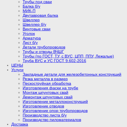
Трубы под сваи
Балка б/у
МИК-П
Двутавровая балка
Швеллер
Швеллер б/у
Винтовые сваи
Уголок
Арматура
Лист б/у
Детали трубопроводов
Трубы и отводы ВЧШГ
Трубы (по ГОСТ, ТУ, с ВУС, ЦПП, ППУ, Лежалые)
Труба ВУС и УС ГОСТ 9.602-2016
ЦЕНЫ
Услуги
Закладные детали для железобетонных конструкций
Резка металла в размер
Пескоструйная обработка
Изготовления фаски на трубе
Монтаж шпунтовых свай
Демонтаж шпунтовых свай
Изготовление металлоконструкций
Изготовление отводов
Изготовление опор трубопроводов
Производство листа б/у
Производство пиломатериалов
Доставка