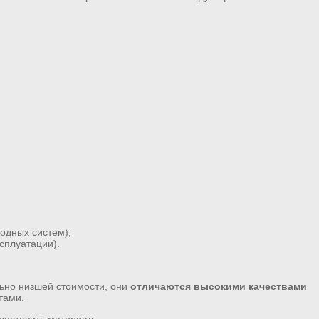
одных систем);
сплуатации).
льно низшей стоимости, они
отличаются высокими качествами
тами.
 доставить материал.