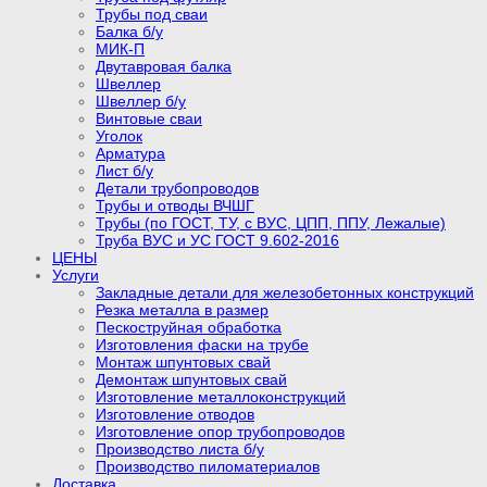
Трубы под сваи
Балка б/у
МИК-П
Двутавровая балка
Швеллер
Швеллер б/у
Винтовые сваи
Уголок
Арматура
Лист б/у
Детали трубопроводов
Трубы и отводы ВЧШГ
Трубы (по ГОСТ, ТУ, с ВУС, ЦПП, ППУ, Лежалые)
Труба ВУС и УС ГОСТ 9.602-2016
ЦЕНЫ
Услуги
Закладные детали для железобетонных конструкций
Резка металла в размер
Пескоструйная обработка
Изготовления фаски на трубе
Монтаж шпунтовых свай
Демонтаж шпунтовых свай
Изготовление металлоконструкций
Изготовление отводов
Изготовление опор трубопроводов
Производство листа б/у
Производство пиломатериалов
Доставка