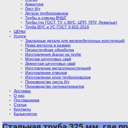
Арматура
Лист б/у
Детали трубопроводов
Трубы и отводы ВЧШГ
Трубы (по ГОСТ, ТУ, с ВУС, ЦПП, ППУ, Лежалые)
Труба ВУС и УС ГОСТ 9.602-2016
ЦЕНЫ
Услуги
Закладные детали для железобетонных конструкций
Резка металла в размер
Пескоструйная обработка
Изготовления фаски на трубе
Монтаж шпунтовых свай
Демонтаж шпунтовых свай
Изготовление металлоконструкций
Изготовление отводов
Изготовление опор трубопроводов
Производство листа б/у
Производство пиломатериалов
Доставка
О нас
Поставщикам
Статьи
Контакты
Калькулятор
Стальная труба 325 мм, где п