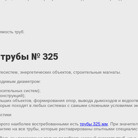
мость труб.
 трубы № 325
систем, энергетических объектов, строительные магнаты.
ходимым диаметром:
осительных систем);
онструкций);
льших объектов, формирования опор, вывода дымоходов и водоотв
орые походят в любых системах с самыми сложными условиями эк
торого наиболее востребованными есть
трубы 325 мм
. При значите
антию на все трубы, которые реставрированы опытными специалис
. Ведь мы поможем не только подобрать нужный диаметр труб, но и