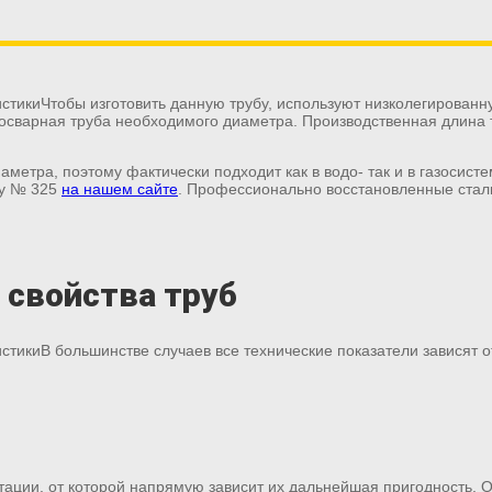
Чтобы изготовить данную трубу, используют низколегированн
осварная труба необходимого диаметра. Производственная длина т
аметра, поэтому фактически подходит как в водо- так и в газосист
/у № 325
на нашем сайте
. Профессионально восстановленные сталь
 свойства труб
В большинстве случаев все технические показатели зависят о
тации, от которой напрямую зависит их дальнейшая пригодность.