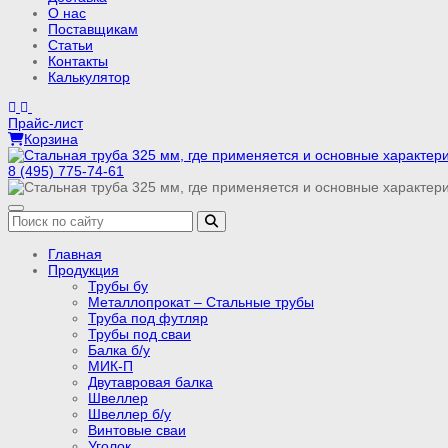
О нас
Поставщикам
Статьи
Контакты
Калькулятор
Прайс-лист
Корзина
8 (495) 775-74-61
Главная
Продукция
Трубы бу
Металлопрокат – Стальные трубы
Труба под футляр
Трубы под сваи
Балка б/у
МИК-П
Двутавровая балка
Швеллер
Швеллер б/у
Винтовые сваи
Уголок