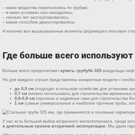
– какие вещества перегонялись по трубам;
– в каких условиях они находились;
– сколько лет эксплуатировались;
– каким способом демонтировались.
И конечно все вышеуказанные моменты формируют итоговую стои
Где больше всего используют
Больше всего предпочитают
купить трубу№ 325
владельцы нефте
Но для каждого случая представлены конкретные модели с необ
до 0,5 см
(подходят в сельском хозяйстве для установки ор
0,7 см
(можно использовать для строительства временных к
0,8-0,9 см
(прочные и надежные сваи для строительства бо
1 см
(самые универсальные и наиболее прочные трубы, кот
У нас есть большой выбор вторичного металлопроката, среди ко
и длительным сроком вторичной эксплуатации
. Мы даем гар
Обращаясь к нам, клиент экономит не только деньги, но и время