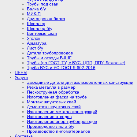
Трубы под сваи
Балка б/у
МИК-П
Двутавровая балка
Швеллер
Швеллер б/у
Винтовые сваи
Уголок
Арматура
Лист б/у
Детали трубопроводов
Трубы и отводы ВЧШГ
Трубы (по ГОСТ, ТУ, с ВУС, ЦПП, ППУ, Лежалые)
Труба ВУС и УС ГОСТ 9.602-2016
ЦЕНЫ
Услуги
Закладные детали для железобетонных конструкций
Резка металла в размер
Пескоструйная обработка
Изготовления фаски на трубе
Монтаж шпунтовых свай
Демонтаж шпунтовых свай
Изготовление металлоконструкций
Изготовление отводов
Изготовление опор трубопроводов
Производство листа б/у
Производство пиломатериалов
Доставка