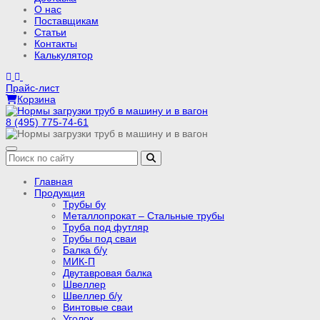
О нас
Поставщикам
Статьи
Контакты
Калькулятор
Прайс-лист
Корзина
8 (495) 775-74-61
Главная
Продукция
Трубы бу
Металлопрокат – Стальные трубы
Труба под футляр
Трубы под сваи
Балка б/у
МИК-П
Двутавровая балка
Швеллер
Швеллер б/у
Винтовые сваи
Уголок