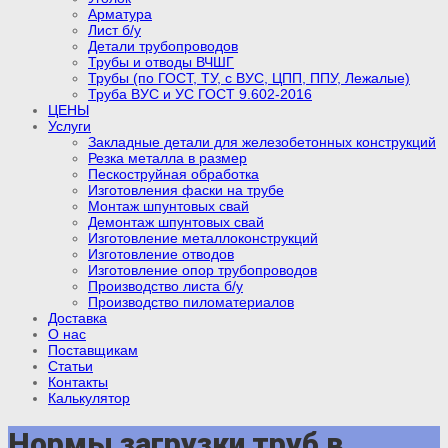
Арматура
Лист б/у
Детали трубопроводов
Трубы и отводы ВЧШГ
Трубы (по ГОСТ, ТУ, с ВУС, ЦПП, ППУ, Лежалые)
Труба ВУС и УС ГОСТ 9.602-2016
ЦЕНЫ
Услуги
Закладные детали для железобетонных конструкций
Резка металла в размер
Пескоструйная обработка
Изготовления фаски на трубе
Монтаж шпунтовых свай
Демонтаж шпунтовых свай
Изготовление металлоконструкций
Изготовление отводов
Изготовление опор трубопроводов
Производство листа б/у
Производство пиломатериалов
Доставка
О нас
Поставщикам
Статьи
Контакты
Калькулятор
Нормы загрузки труб в