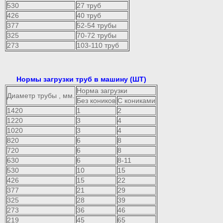
530
27 труб
426
40 труб
377
52-54 трубы
325
70-72 трубы
273
103-110 труб
Нормы загрузки труб в машину (ШТ)
Норма загрузки
Диаметр трубы , мм.
Без коников
С кониками
1420
1
2
1220
3
4
1020
3
4
820
6
8
720
6
8
630
6
8-11
530
10
15
426
15
22
377
21
29
325
28
39
273
36
46
219
45
65