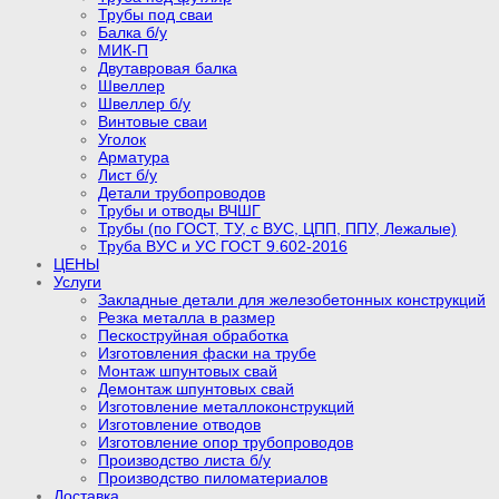
Трубы под сваи
Балка б/у
МИК-П
Двутавровая балка
Швеллер
Швеллер б/у
Винтовые сваи
Уголок
Арматура
Лист б/у
Детали трубопроводов
Трубы и отводы ВЧШГ
Трубы (по ГОСТ, ТУ, с ВУС, ЦПП, ППУ, Лежалые)
Труба ВУС и УС ГОСТ 9.602-2016
ЦЕНЫ
Услуги
Закладные детали для железобетонных конструкций
Резка металла в размер
Пескоструйная обработка
Изготовления фаски на трубе
Монтаж шпунтовых свай
Демонтаж шпунтовых свай
Изготовление металлоконструкций
Изготовление отводов
Изготовление опор трубопроводов
Производство листа б/у
Производство пиломатериалов
Доставка