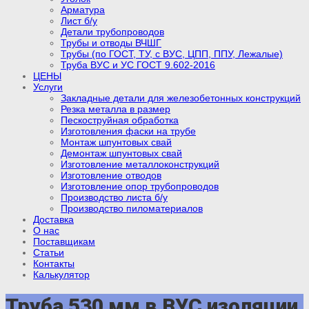
Арматура
Лист б/у
Детали трубопроводов
Трубы и отводы ВЧШГ
Трубы (по ГОСТ, ТУ, с ВУС, ЦПП, ППУ, Лежалые)
Труба ВУС и УС ГОСТ 9.602-2016
ЦЕНЫ
Услуги
Закладные детали для железобетонных конструкций
Резка металла в размер
Пескоструйная обработка
Изготовления фаски на трубе
Монтаж шпунтовых свай
Демонтаж шпунтовых свай
Изготовление металлоконструкций
Изготовление отводов
Изготовление опор трубопроводов
Производство листа б/у
Производство пиломатериалов
Доставка
О нас
Поставщикам
Статьи
Контакты
Калькулятор
Труба 530 мм в ВУС изоляции